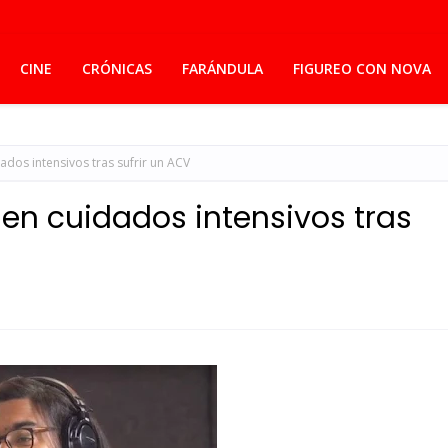
CINE
CRÓNICAS
FARÁNDULA
FIGUREO CON NOVA
ados intensivos tras sufrir un ACV
 en cuidados intensivos tras