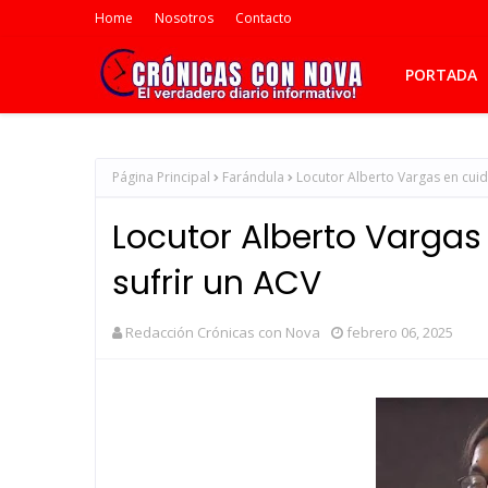
Home
Nosotros
Contacto
PORTADA
Página Principal
Farándula
Locutor Alberto Vargas en cuid
Locutor Alberto Vargas
sufrir un ACV
Redacción Crónicas con Nova
febrero 06, 2025