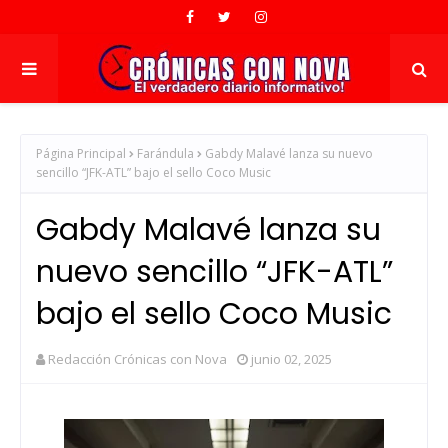
Página Principal
Farándula
Gabdy Malavé lanza su nuevo
sencillo “JFK-ATL” bajo el sello Coco Music
Gabdy Malavé lanza su
nuevo sencillo “JFK-ATL”
bajo el sello Coco Music
Redacción Crónicas con Nova
junio 02, 2025