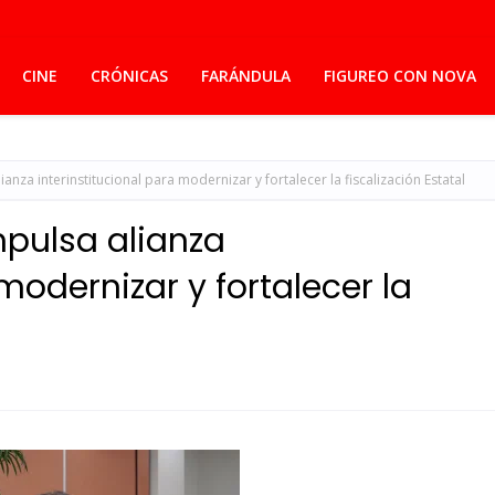
CINE
CRÓNICAS
FARÁNDULA
FIGUREO CON NOVA
nza interinstitucional para modernizar y fortalecer la fiscalización Estatal
pulsa alianza
modernizar y fortalecer la