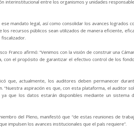
ón interinstitucional entre los organismos y unidades responsabl
.
ese mandato legal, así como consolidar los avances logrados c
e los recursos públicos sean utilizados de manera eficiente, efic
fiscalizador.
isco Franco afirmó: “Venimos con la visión de construir una Cáma
, con el propósito de garantizar el efectivo control de los fond
icó que, actualmente, los auditores deben permanecer duran
. “Nuestra aspiración es que, con esta plataforma, el auditor so
s, ya que los datos estarán disponibles mediante un sistema 
 miembro del Pleno, manifestó que “de estas reuniones de traba
e impulsen los avances institucionales que el país requiere”.