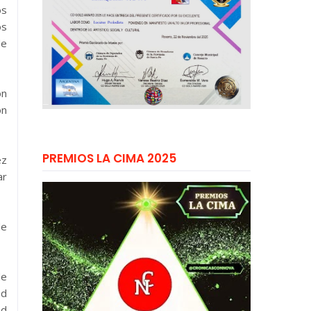
os
os
de
on
ón
PREMIOS LA CIMA 2025
ez
ar
de
de
ad
ad