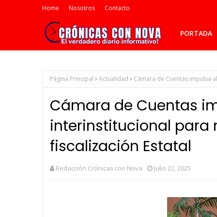
Home
Nosotros
Contacto
PORTADA
Página Principal
Actualidad
Cámara de Cuentas impulsa alia
Cámara de Cuentas im
interinstitucional para 
fiscalización Estatal
Redacción Crónicas con Nova
julio 22, 2025