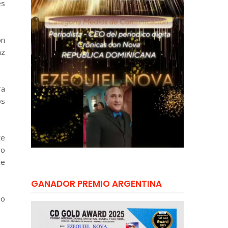
es
on
az
ra
os
te
lo
de
GANADOR PREMIO ARGENTINA
jo