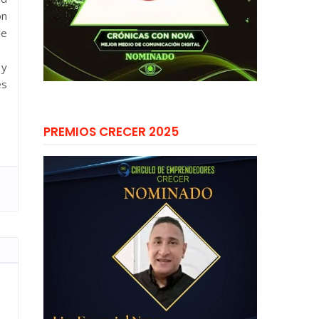
ón
de
 y
es
PREMIOS CRECER 2025