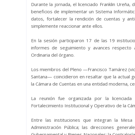
Durante la jornada, el licenciado Franklin Ureña,
beneficios de implementar un Sistema Informático 
datos, fortalecer la rendición de cuentas y anti
simplemente reaccionar ante ellos.
En la sesión participaron 17 de las 19 institu
informes de seguimiento y avances respecto a
Ordinaria del órgano.
Los miembros del Pleno —Francisco Tamárez (vi
Santana— coincidieron en resaltar que la actual 
la Cámara de Cuentas en una entidad moderna, cer
La reunión fue organizada por la licenciada
Fortalecimiento Institucional y Operativo de la C
Entre las instituciones que integran la Mes
Administración Pública; las direcciones gener
Gubernamental y Bienes Nacionales; la Contraloría 