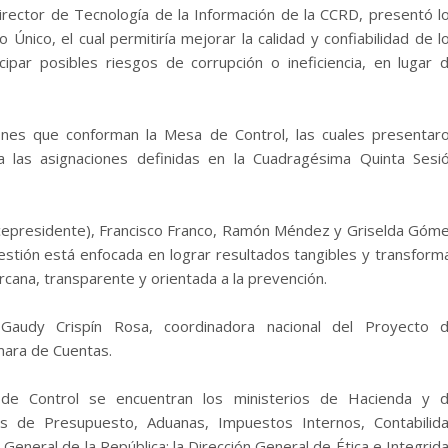
 director de Tecnología de la Información de la CCRD, presentó l
Único, el cual permitiría mejorar la calidad y confiabilidad de l
cipar posibles riesgos de corrupción o ineficiencia, en lugar 
ciones que conforman la Mesa de Control, las cuales presentar
 las asignaciones definidas en la Cuadragésima Quinta Sesi
cepresidente), Francisco Franco, Ramón Méndez y Griselda Góm
gestión está enfocada en lograr resultados tangibles y transform
cana, transparente y orientada a la prevención.
 Gaudy Crispín Rosa, coordinadora nacional del Proyecto 
ámara de Cuentas.
a de Control se encuentran los ministerios de Hacienda y 
ales de Presupuesto, Aduanas, Impuestos Internos, Contabilid
General de la República; la Dirección General de Ética e Integrid