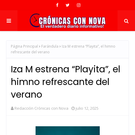
Página Principal
Farándula
Iza M estrena “Playita”, el himno
refrescante del verano
Iza M estrena “Playita”, el
himno refrescante del
verano
Redacción Crónicas con Nova
julio 12, 2025