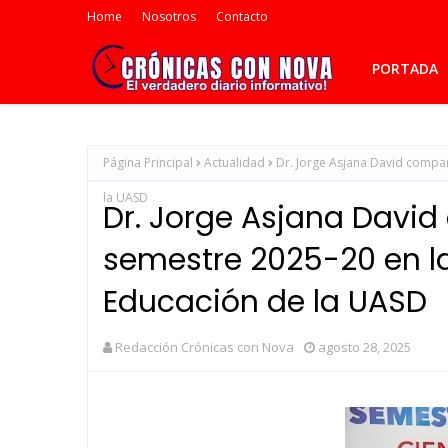
Home
Nosotros
Contacto
PORTADA
Página Principal
Actualidad
Dr. Jorge Asjana David compar
la UASD
Dr. Jorge Asjana David
semestre 2025-20 en la
Educación de la UASD
Redacción Crónicas con Nova
agosto 28, 2025