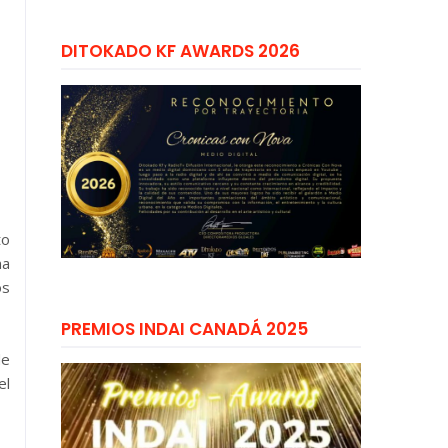
DITOKADO KF AWARDS 2026
to
na
os
PREMIOS INDAI CANADÁ 2025
de
el