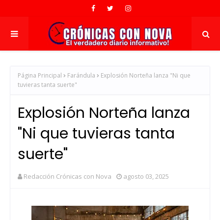
Página Principal
Farándula
Explosión Norteña lanza "Ni que
tuvieras tanta suerte"
Explosión Norteña lanza
"Ni que tuvieras tanta
suerte"
Redacción Crónicas con Nova
agosto 03, 2025