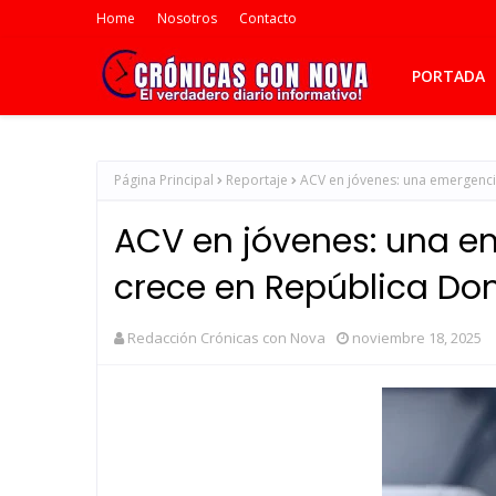
Home
Nosotros
Contacto
PORTADA
Página Principal
Reportaje
ACV en jóvenes: una emergenci
ACV en jóvenes: una e
crece en República Do
Redacción Crónicas con Nova
noviembre 18, 2025