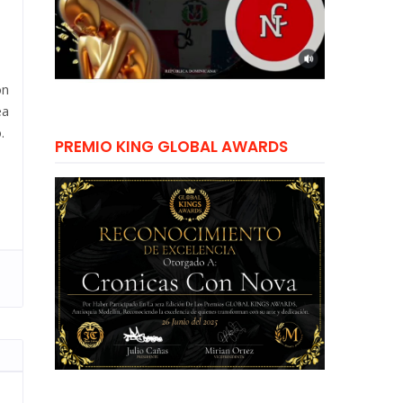
ón
ea
.
PREMIO KING GLOBAL AWARDS