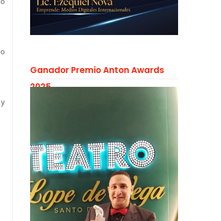
co
no
Ganador Premio Anton Awards
2025
 y