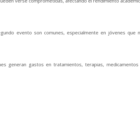
 pueden verse comprometidas, afectando el rendimiento académi
segundo evento son comunes, especialmente en jóvenes que 
enes generan gastos en tratamientos, terapias, medicamentos