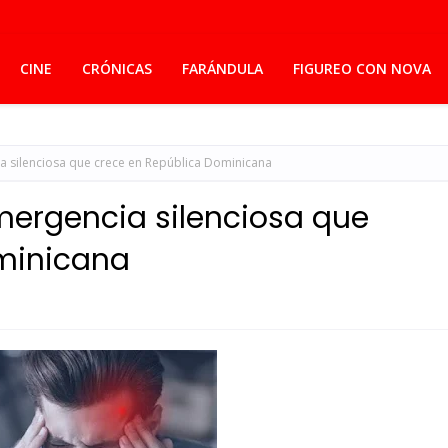
CINE
CRÓNICAS
FARÁNDULA
FIGUREO CON NOVA
a silenciosa que crece en República Dominicana
mergencia silenciosa que
minicana