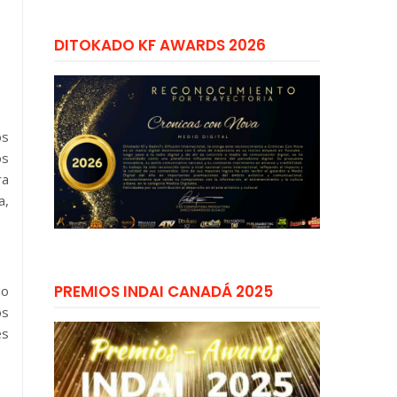
DITOKADO KF AWARDS 2026
os
os
ra
a,
PREMIOS INDAI CANADÁ 2025
do
os
es