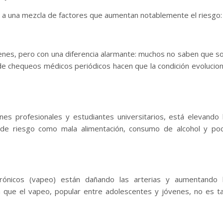
a una mezcla de factores que aumentan notablemente el riesgo:
óvenes, pero con una diferencia alarmante: muchos no saben que s
a de chequeos médicos periódicos hacen que la condición evolucio
es profesionales y estudiantes universitarios, está elevando 
 de riesgo como mala alimentación, consumo de alcohol y po
lectrónicos (vapeo) están dañando las arterias y aumentando 
en que el vapeo, popular entre adolescentes y jóvenes, no es t