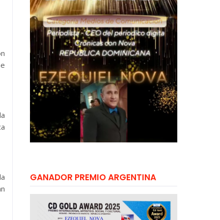
on
ne
la
ca
GANADOR PREMIO ARGENTINA
la
an