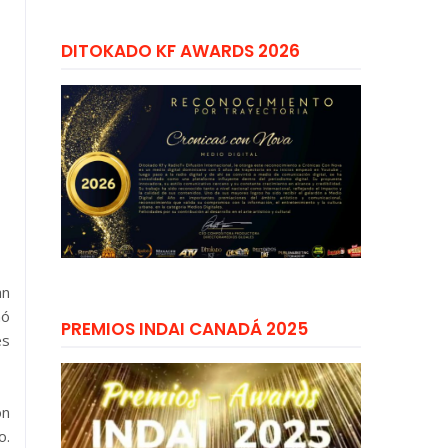
DITOKADO KF AWARDS 2026
an
mó
PREMIOS INDAI CANADÁ 2025
es
on
o.