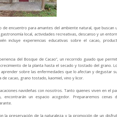
o de encuentro para amantes del ambiente natural, que buscan 
 gastronomía local, actividades recreativas, descanso y un entor
ién incluye experiencias educativas sobre el cacao, produc
xperiencia del Bosque de Cacao”, un recorrido guiado que permi
crecimiento de la planta hasta el secado y tostado del grano. L
, aprender sobre las enfermedades que lo afectan y degustar s
de cacao, grano tostado, kaomiel, vino y licor.
s vacaciones navideñas con nosotros. Tanto quienes viven en el pa
, encontrarán un espacio acogedor. Prepararemos cenas 
arante.
n la preservación de la naturaleza y la promoción de un disfru