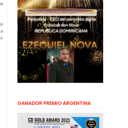
da
sí
ra
só
GANADOR PREMIO ARGENTINA