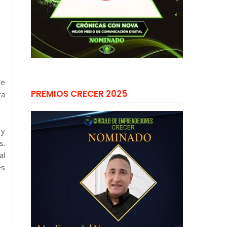
ue
PREMIOS CRECER 2025
ra
 y
s.
al
es