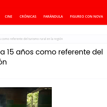
CINE
CRÓNICAS
FARÁNDULA
FIGUREO CON NOVA
 como referente del turismo rural en la región
a 15 años como referente del
ión