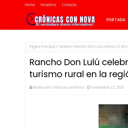
Home
Nosotros
Contacto
PORTADA
Página Principal
Turismo
Rancho Don Lulú celebra 15 años
Rancho Don Lulú celebr
turismo rural en la reg
Redacción Crónicas con Nova
noviembre 27, 2025