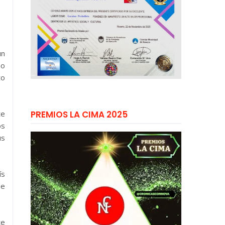
un
no
to
te
PREMIOS LA CIMA 2025
os
us
ís
de
te