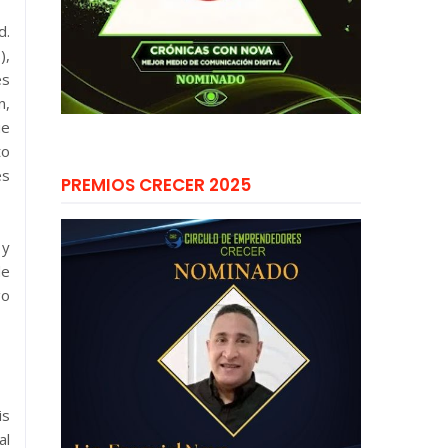
d.
),
es
n,
ue
to
es
PREMIOS CRECER 2025
 y
de
go
is
al