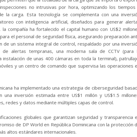
 inspecciones no intrusivas por hora, optimizando los tiempos
 de la carga. Esta tecnología se complementa con una inversi
reo con inteligencia artificial, diseñados para generar alert
, la compañía ha fortalecido el capital humano con US$2 millon
para el personal de seguridad física, asegurando preparación an
ón de un sistema integral de control, respaldado por una inversi
ión de alertas tempranas, una moderna sala de CCTV (para 
a instalación de unas 400 cámaras en toda la terminal), patrullaj
 móviles y un centro de comando que supervisa las operaciones 
inicana ha implementado una estrategia de ciberseguridad basa
on una inversión estimada entre US$1 millón y US$1.5 millone
es, redes y datos mediante múltiples capas de control.
ificaciones globales que garantizan seguridad y transparencia 
promiso de DP World en República Dominicana con la protección 
más altos estándares internacionales.