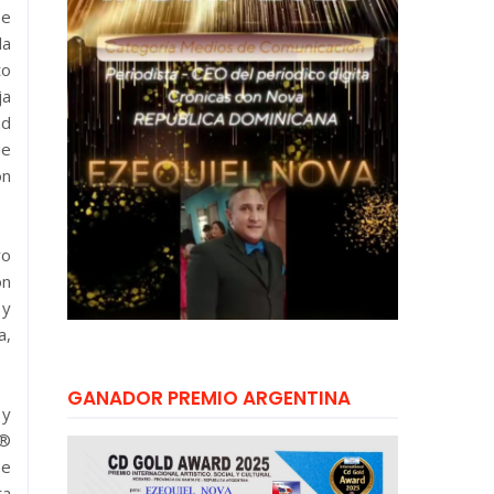
 e
la
to
ja
ad
de
ón
ro
ón
 y
a,
GANADOR PREMIO ARGENTINA
 y
e®
se
ta