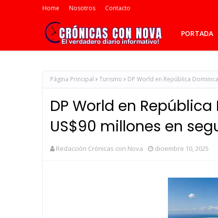
Home
Nosotros
Contacto
PORTADA
Página Principal
Turismo
DP World en República Dominican
DP World en República
US$90 millones en segu
Redacción Crónicas con Nova
diciembre 10, 2025