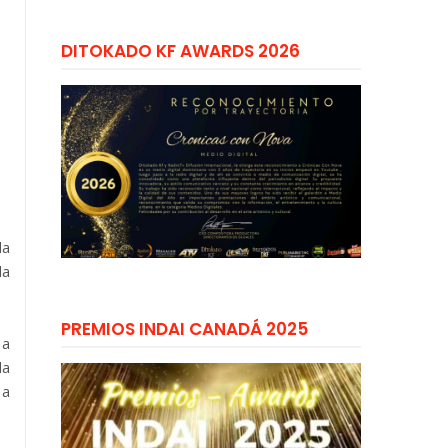
DITOKADO KF AWARDS 2026
da
la
PREMIOS INDAI CANADÁ 2025
 a
la
 a