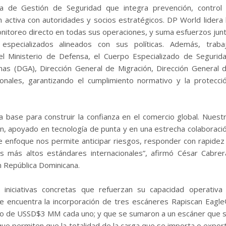
a de Gestión de Seguridad que integra prevención, control
n activa con autoridades y socios estratégicos. DP World lidera 
nitoreo directo en todas sus operaciones, y suma esfuerzos jun
specializados alineados con sus políticas. Además, traba
l Ministerio de Defensa, el Cuerpo Especializado de Segurid
nas (DGA), Dirección General de Migración, Dirección General 
onales, garantizando el cumplimiento normativo y la protecci
base para construir la confianza en el comercio global. Nuest
ión, apoyado en tecnología de punta y en una estrecha colaboraci
te enfoque nos permite anticipar riesgos, responder con rapidez
s más altos estándares internacionales”, afirmó César Cabrer
n República Dominicana.
iniciativas concretas que refuerzan su capacidad operativa
se encuentra la incorporación de tres escáneres Rapiscan Eagl
do de USSD$3 MM cada uno; y que se sumaron a un escáner que 
e permiten que la totalidad de la carga que se importa o expor