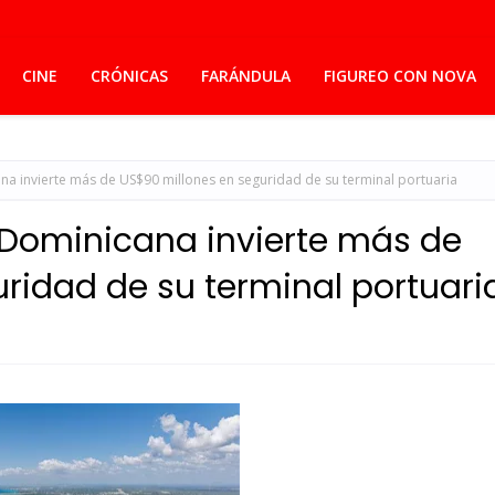
CINE
CRÓNICAS
FARÁNDULA
FIGUREO CON NOVA
a invierte más de US$90 millones en seguridad de su terminal portuaria
 Dominicana invierte más de
ridad de su terminal portuari