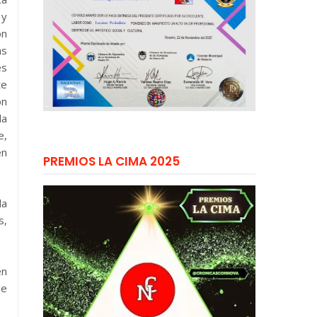
 y
ón
as
es
te
ón
la
e,
en
PREMIOS LA CIMA 2025
da
s,
en
de