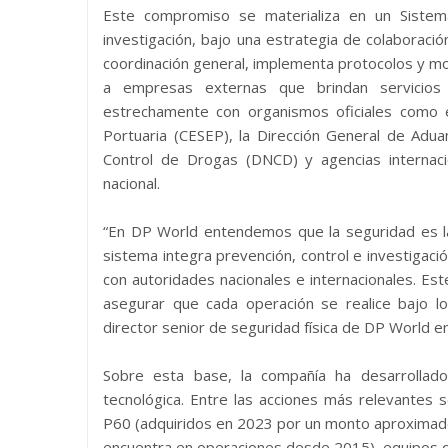
Este compromiso se materializa en un Sistem
investigación, bajo una estrategia de colaboració
coordinación general, implementa protocolos y mo
a empresas externas que brindan servicios e
estrechamente con organismos oficiales como e
Portuaria (CESEP), la Dirección General de Adua
Control de Drogas (DNCD) y agencias internaci
nacional.
“En DP World entendemos que la seguridad es la 
sistema integra prevención, control e investigac
con autoridades nacionales e internacionales. Es
asegurar que cada operación se realice bajo lo
director senior de seguridad física de DP World e
Sobre esta base, la compañía ha desarrollado 
tecnológica. Entre las acciones más relevantes 
P60 (adquiridos en 2023 por un monto aproxima
encuentra en operaciones desde 2015), equipos qu