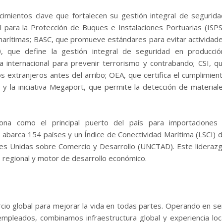
imientos clave que fortalecen su gestión integral de segurida
l para la Protección de Buques e Instalaciones Portuarias (ISPS
arítimas; BASC, que promueve estándares para evitar actividad
0, que define la gestión integral de seguridad en producció
 internacional para prevenir terrorismo y contrabando; CSI, q
 extranjeros antes del arribo; OEA, que certifica el cumplimien
y la iniciativa Megaport, que permite la detección de material
ona como el principal puerto del país para importaciones
 abarca 154 países y un Índice de Conectividad Marítima (LSCI) 
nes Unidas sobre Comercio y Desarrollo (UNCTAD). Este lideraz
o regional y motor de desarrollo económico.
io global para mejorar la vida en todas partes. Operando en se
pleados, combinamos infraestructura global y experiencia loc