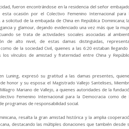
licidad, fueron encontrándose en la residencia del señor embajad
esta ocasión por el Colectivo Femenino Internacional para 
, a solicitud de la embajada de China en República Dominicana; l
egancia y glamour, dejando evidenciado una vez más que la muj
cuando se trata de actividades sociales asociadas al ambien
ón de alto nivel, de estas damas distinguidas, represent
como de la sociedad Civil, quienes a las 6:20 estaban llegando
 los vínculos de amistad y fraternidad entre China y Repúbli
hen Luning, expresó su gratitud a las damas presentes, quien
 de honor y su esposa: el Magistrado Vallejo Santelises, Miemb
a Milagro Mariano de Vallejo, a quienes autoridades de la fundaci
olectivo Femenino Internacional para la Democracia como de 
 de programas de responsabilidad social.
icana, resalta la gran amistad histórica y la amplia cooperaci
nicana, destacando las múltiples donaciones que también desde 