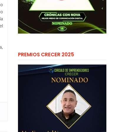
io
eo
la
el
a,
PREMIOS CRECER 2025