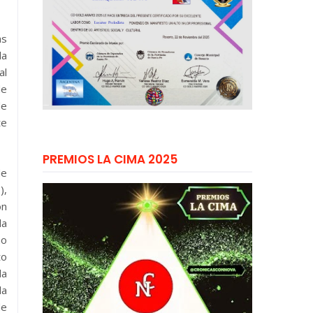
as
la
al
de
de
te
PREMIOS LA CIMA 2025
de
),
ón
la
mo
to
la
da
de