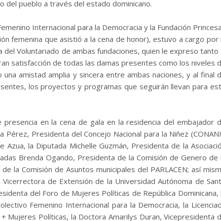
io del pueblo a través del estado dominicano.
 Femenino Internacional para la Democracia y la Fundación Princes
ión femenina que asistió a la cena de honor), estuvo a cargo por 
del Voluntariado de ambas fundaciones, quien le expreso tanto 
an satisfacción de todas las damas presentes como los niveles 
na amistad amplia y sincera entre ambas naciones, y al final 
esentes, los proyectos y programas que seguirán llevan para es
 presencia en la cena de gala en la residencia del embajador 
gia Pérez, Presidenta del Concejo Nacional para la Niñez (CONANI
 de Azua, la Diputada Michelle Guzmán, Presidenta de la Asociaci
tadas Brenda Ogando, Presidenta de la Comisión de Genero de 
a de la Comisión de Asuntos municipales del PARLACEN; así mis
a, Vicerrectora de Extensión de la Universidad Autónoma de San
sidenta del Foro de Mujeres Políticas de República Dominicana, 
lectivo Femenino Internacional para la Democracia, la Licencia
 + Mujeres Políticas, la Doctora Amarilys Duran, Vicepresidenta 