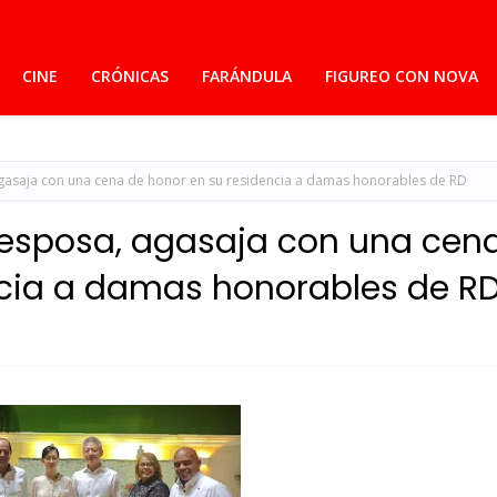
CINE
CRÓNICAS
FARÁNDULA
FIGUREO CON NOVA
gasaja con una cena de honor en su residencia a damas honorables de RD
esposa, agasaja con una cen
ncia a damas honorables de R