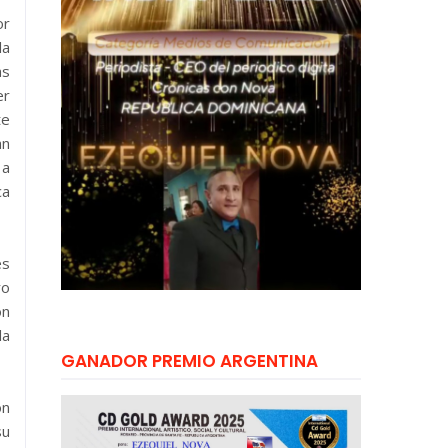
or
la
as
er
te
an
 a
ca
es
ro
ón
la
GANADOR PREMIO ARGENTINA
ón
su