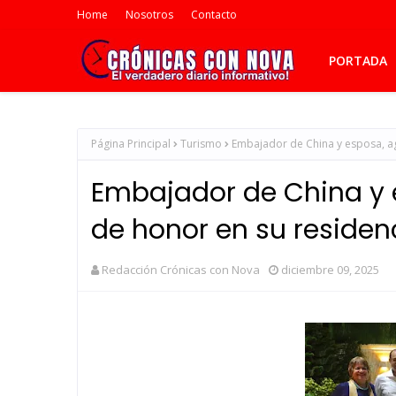
Home
Nosotros
Contacto
PORTADA
Página Principal
Turismo
Embajador de China y esposa, a
Embajador de China y 
de honor en su reside
Redacción Crónicas con Nova
diciembre 09, 2025