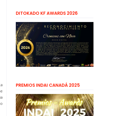
DITOKADO KF AWARDS 2026
ca
PREMIOS INDAI CANADÁ 2025
de
ia
ño