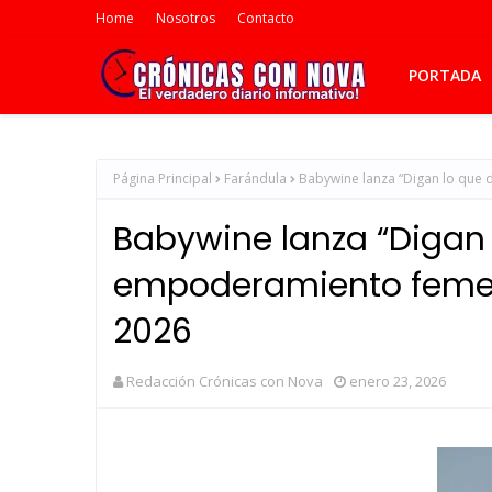
Home
Nosotros
Contacto
PORTADA
Página Principal
Farándula
Babywine lanza “Digan lo que
Babywine lanza “Digan 
empoderamiento femen
2026
Redacción Crónicas con Nova
enero 23, 2026