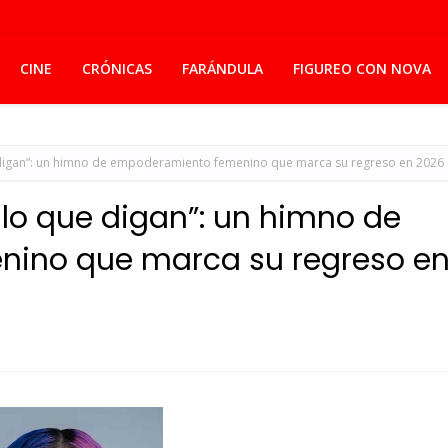
CINE
CRÓNICAS
FARÁNDULA
FIGUREO CON NOVA
 digan”: un himno de empoderamiento femenino que marca su regreso en 2026
lo que digan”: un himno de
ino que marca su regreso e