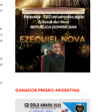
ia
en
a.
os
la
ue
el
ás
GANADOR PREMIO ARGENTINA