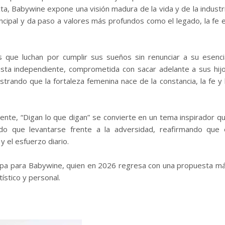
cta, Babywine expone una visión madura de la vida y de la industr
incipal y da paso a valores más profundos como el legado, la fe 
es que luchan por cumplir sus sueños sin renunciar a su esenci
sta independiente, comprometida con sacar adelante a sus hij
trando que la fortaleza femenina nace de la constancia, la fe y 
nte, “Digan lo que digan” se convierte en un tema inspirador q
o que levantarse frente a la adversidad, reafirmando que 
 el esfuerzo diario.
tapa para Babywine, quien en 2026 regresa con una propuesta m
ístico y personal.