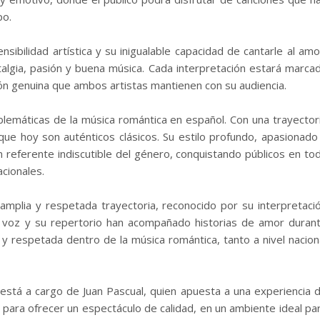
po.
ibilidad artística y su inigualable capacidad de cantarle al amo
algia, pasión y buena música. Cada interpretación estará marca
xión genuina que ambos artistas mantienen con su audiencia.
lemáticas de la música romántica en español. Con una trayector
 que hoy son auténticos clásicos. Su estilo profundo, apasionado
referente indiscutible del género, conquistando públicos en to
acionales.
mplia y respetada trayectoria, reconocido por su interpretaci
Su voz y su repertorio han acompañado historias de amor duran
y respetada dentro de la música romántica, tanto a nivel nacion
stá a cargo de Juan Pascual, quien apuesta a una experiencia 
le para ofrecer un espectáculo de calidad, en un ambiente ideal pa