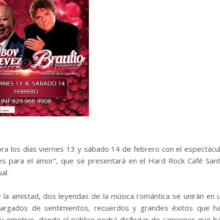
ra los días viernes 13 y sábado 14 de febrero con el espectácu
es para el amor”, que se presentará en el Hard Rock Café San
al.
 la amistad, dos leyendas de la música romántica se unirán en 
cargados de sentimientos, recuerdos y grandes éxitos que h
y emotivo, donde el público podrá disfrutar de canciones que h