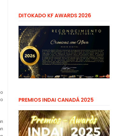
DITOKADO KF AWARDS 2026
lo
to
PREMIOS INDAI CANADÁ 2025
un
an
an