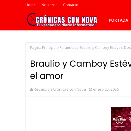
Home
Nosotros
Contacto
PORTADA
Página Principal
Farándula
Braulio y Camboy Estévez: Dos
Braulio y Camboy Estév
el amor
Redacción Crónicas con Nova
enero 25, 2026