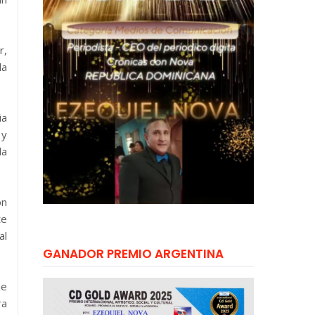
r,
da
ia
 y
da
ón
te
al
GANADOR PREMIO ARGENTINA
de
ra