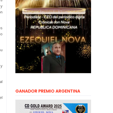
 y
ón
os
do
su
 y
al
GANADOR PREMIO ARGENTINA
el