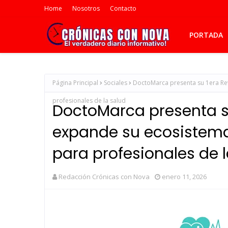
Home
Nosotros
Contacto
PORTADA
Página Principal
Sociales
DoctoMarca presenta su 1era Rev
profesionales de la salud
DoctoMarca presenta su
expande su ecosistema
para profesionales de 
Redacción Crónicas con Nova
enero 11, 2026