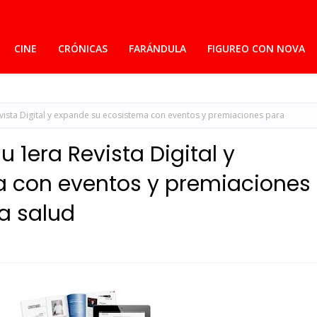
CINE
CRÓNICAS
FARÁNDULA
FIGUREO CON NOVA
ista Digital y expande su ecosistema con eventos y premiaciones para
 1era Revista Digital y
 con eventos y premiaciones
la salud