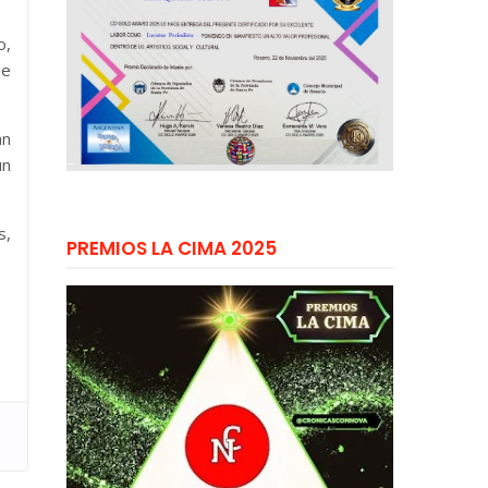
o,
ue
an
un
s,
PREMIOS LA CIMA 2025