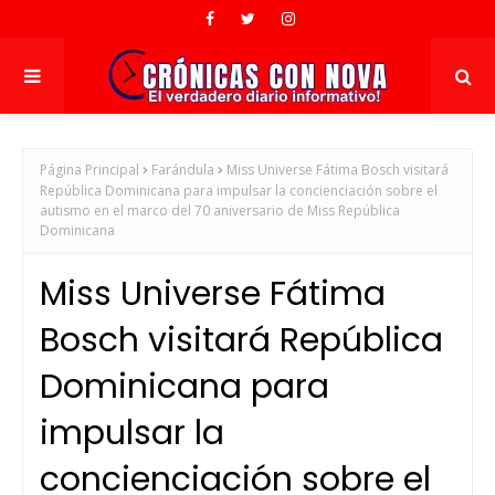
Página Principal
Farándula
Miss Universe Fátima Bosch visitará
República Dominicana para impulsar la concienciación sobre el
autismo en el marco del 70 aniversario de Miss República
Dominicana
Miss Universe Fátima
Bosch visitará República
Dominicana para
impulsar la
concienciación sobre el