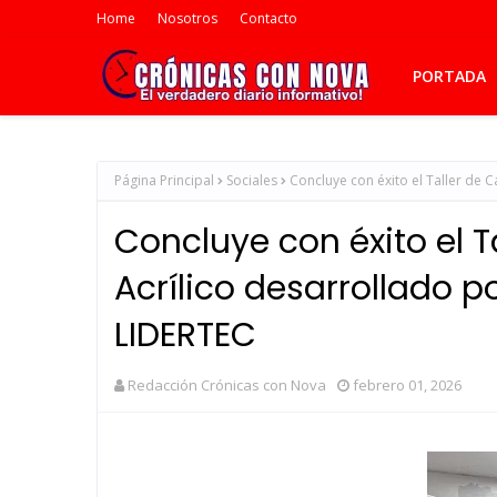
Home
Nosotros
Contacto
PORTADA
Página Principal
Sociales
Concluye con éxito el Taller de 
Concluye con éxito el T
Acrílico desarrollado p
LIDERTEC
Redacción Crónicas con Nova
febrero 01, 2026