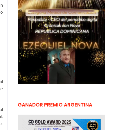
on
mo
al
je
GANADOR PREMIO ARGENTINA
al
l,
o.