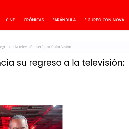
CINE
CRÓNICAS
FARÁNDULA
FIGUREO CON NOVA
greso a la televisión: será por Color Visión
ia su regreso a la televisión: