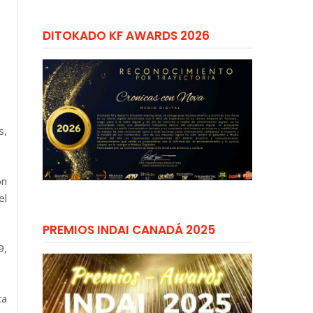
DITOKADO KF AWARDS 2026
s,
on
el
PREMIOS INDAI CANADÁ 2025
9,
ca