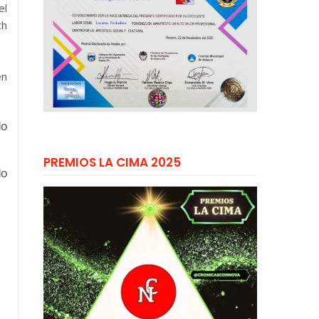
el
th
en
do
PREMIOS LA CIMA 2025
do