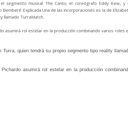
n el segmento musical The Canto; el coreógrafo Eddy Kew, y 
 Bemberé Explicada.Una de las incorporaciones es la de Elizabe
ty llamado TurraMatch.
do asumirá rol estelar en la producción combinando varios roles 
h Turra
, quien tendrá su propio segmento tipo reality llama
 Pichardo
asumirá rol estelar en la producción combinan