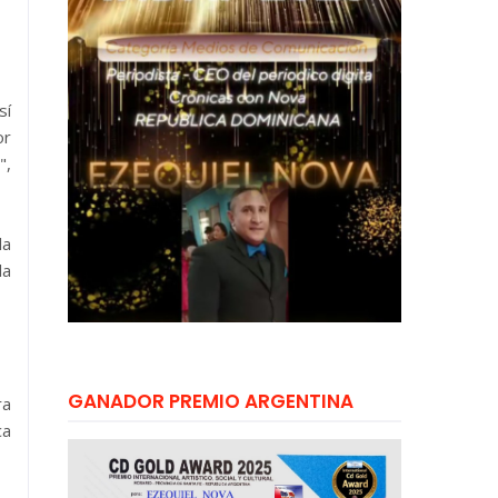
sí
or
",
la
la
GANADOR PREMIO ARGENTINA
ra
ca