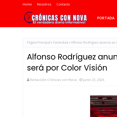
Home
Nosotros
Contacto
PORTADA
Página Principal
Farándula
Alfonso Rodríguez anuncia su re
Alfonso Rodríguez anunc
será por Color Visión
Redacción Crónicas con Nova
junio 23, 2026