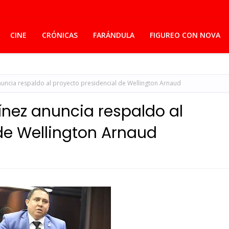
CINE
CRÓNICAS
FARÁNDULA
FIGUREO CON NOVA
uncia respaldo al proyecto presidencial de Wellington Arnaud
nez anuncia respaldo al
de Wellington Arnaud