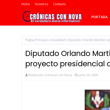
Home
Nosotros
Contacto
PORTADA
Página Principal
Actualidad
Diputado Orlando Martínez an
Diputado Orlando Martí
proyecto presidencial 
Redacción Crónicas con Nova
junio 29, 2026