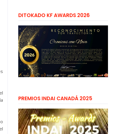
DITOKADO KF AWARDS 2026
es
el
PREMIOS INDAI CANADÁ 2025
la
do
el