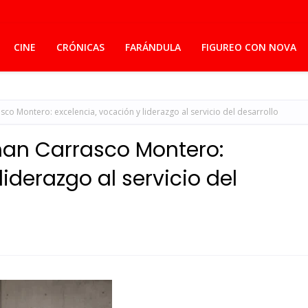
CINE
CRÓNICAS
FARÁNDULA
FIGUREO CON NOVA
co Montero: excelencia, vocación y liderazgo al servicio del desarrollo
man Carrasco Montero:
iderazgo al servicio del