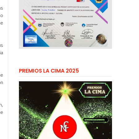
as
do
de
us
ia
PREMIOS LA CIMA 2025
de
ón
n,
ue