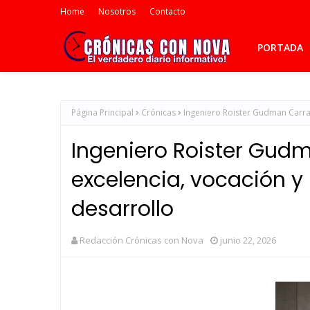
Home
Nosotros
Contacto
PORTADA
Página Principal
Crónicas
Ingeniero Roister Gudman Carras
Ingeniero Roister Gud
excelencia, vocación y l
desarrollo
Redacción Crónicas con Nova
junio 22, 2026