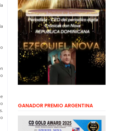
la
da
do
ón
lo
ue
to
GANADOR PREMIO ARGENTINA
s.
do