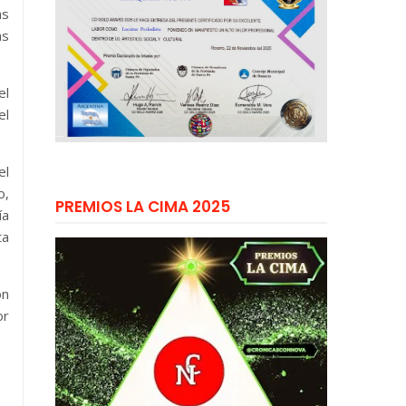
as
as
el
el
el
o,
PREMIOS LA CIMA 2025
ía
ta
ón
or