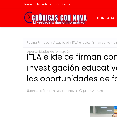
Home
Nosotros
Contacto
PORTADA
Página Principal
Actualidad
ITLA e Ideice firman convenio p
oportunidades de formación
ITLA e Ideice firman co
investigación educativa
las oportunidades de 
Redacción Crónicas con Nova
julio 02, 2026