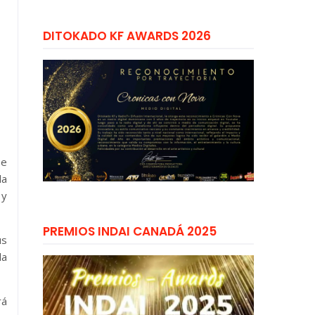
DITOKADO KF AWARDS 2026
 e
la
 y
PREMIOS INDAI CANADÁ 2025
ús
la
rá