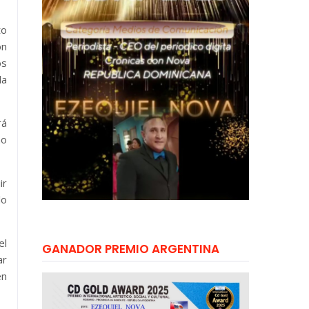
to
ón
os
la
rá
ño
ir
lo
el
GANADOR PREMIO ARGENTINA
ar
en