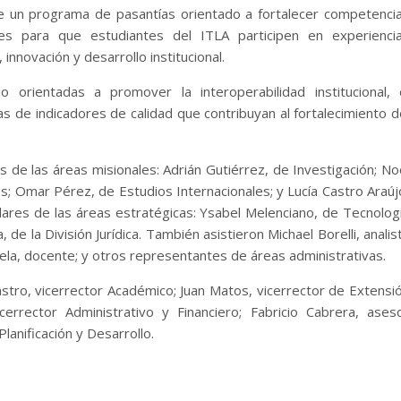
de un programa de pasantías orientado a fortalecer competenci
des para que estudiantes del ITLA participen en experienci
innovación y desarrollo institucional.
o orientadas a promover la interoperabilidad institucional, 
s de indicadores de calidad que contribuyan al fortalecimiento d
 de las áreas misionales: Adrián Gutiérrez, de Investigación; No
; Omar Pérez, de Estudios Internacionales; y Lucía Castro Araúj
tulares de las áreas estratégicas: Ysabel Melenciano, de Tecnolog
 de la División Jurídica. También asistieron Michael Borelli, analis
zuela, docente; y otros representantes de áreas administrativas.
tro, vicerrector Académico; Juan Matos, vicerrector de Extensi
cerrector Administrativo y Financiero; Fabricio Cabrera, ases
anificación y Desarrollo.