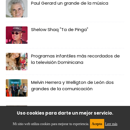
Paul Gerard un grande de la música
Shelow Shaq "Ta de Pinga"
Programas infantiles más recordados de
la televisión Dominicana
Melvin Herrera y Welligton de León dos
grandes de la comunicación
“Los casi algo”: La película de Nángel
Uso cookies para darte un mejor servicio.
Ménez, Marko, César y Richard Encanto
Mi sitio web utiliza cookies para mejorar tu experiencia.
Acepto
Leer más