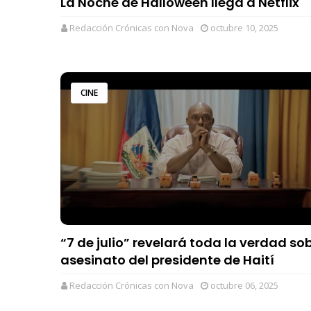
La Noche de Halloween llega a Netflix
Redacción Crónicas con Nova
octubre 10, 2025
CINE
“7 de julio” revelará toda la verdad sob
asesinato del presidente de Haití
Redacción Crónicas con Nova
octubre 06, 2025