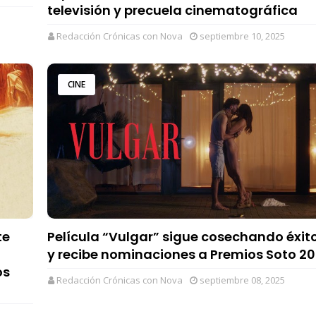
televisión y precuela cinematográfica
Redacción Crónicas con Nova
septiembre 10, 2025
CINE
te
Película “Vulgar” sigue cosechando éxit
y recibe nominaciones a Premios Soto 2
os
Redacción Crónicas con Nova
septiembre 08, 2025