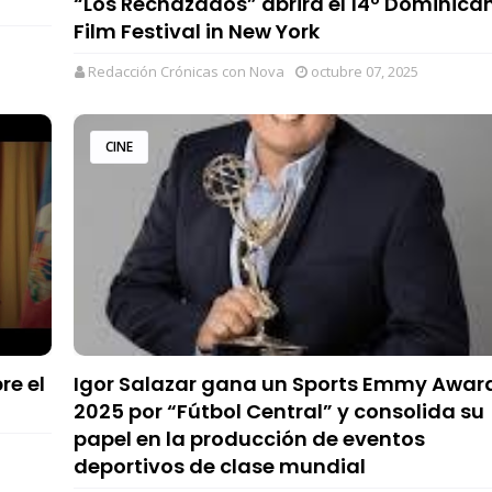
“Los Rechazados” abrirá el 14º Dominica
Film Festival in New York
Redacción Crónicas con Nova
octubre 07, 2025
CINE
re el
Igor Salazar gana un Sports Emmy Awar
2025 por “Fútbol Central” y consolida su
papel en la producción de eventos
deportivos de clase mundial