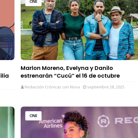
CINE
Marlon Moreno, Evelyna y Danilo
ilia
estrenarán “Cucú” el 16 de octubre
Redacción Crónicas con Nova
septiembre 28, 2025
CINE