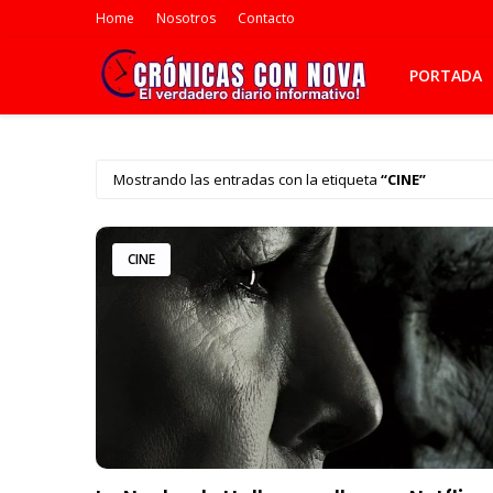
Home
Nosotros
Contacto
PORTADA
Mostrando las entradas con la etiqueta
CINE
CINE