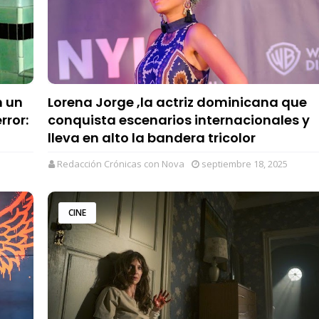
n un
Lorena Jorge ,la actriz dominicana que
rror:
conquista escenarios internacionales y
lleva en alto la bandera tricolor
Redacción Crónicas con Nova
septiembre 18, 2025
CINE