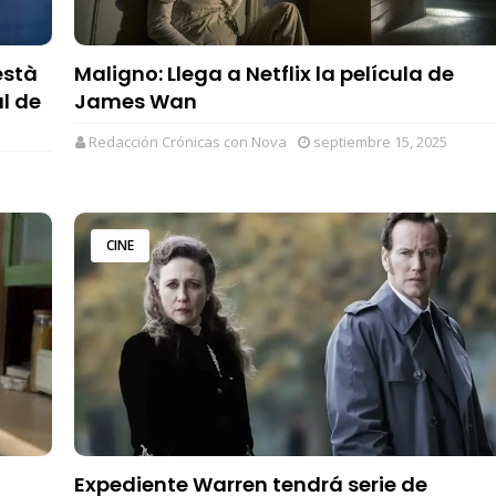
està
Maligno: Llega a Netflix la película de
l de
James Wan
Redacción Crónicas con Nova
septiembre 15, 2025
CINE
Expediente Warren tendrá serie de