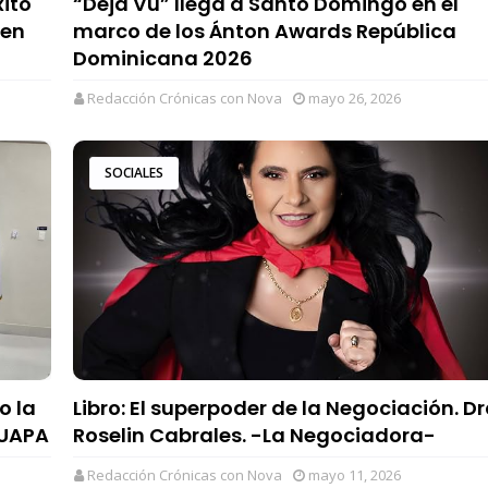
ito
“Déjà Vu” llega a Santo Domingo en el
 en
marco de los Ánton Awards República
Dominicana 2026
Redacción Crónicas con Nova
mayo 26, 2026
SOCIALES
o la
Libro: El superpoder de la Negociación. Dr
 UAPA
Roselin Cabrales. -La Negociadora-
Redacción Crónicas con Nova
mayo 11, 2026