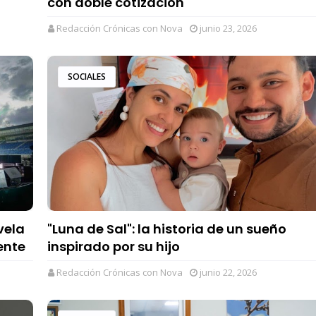
con doble cotización
Redacción Crónicas con Nova
junio 23, 2026
SOCIALES
vela
"Luna de Sal": la historia de un sueño
ente
inspirado por su hijo
Redacción Crónicas con Nova
junio 22, 2026