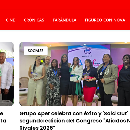
CINE
CRÓNICAS
FARÁNDULA
FIGUREO CON NOVA
SOCIALES
ue
Grupo Aper celebra con éxito y 'Sold Out' 
ita
segunda edición del Congreso "Aliados 
Rivales 2026"