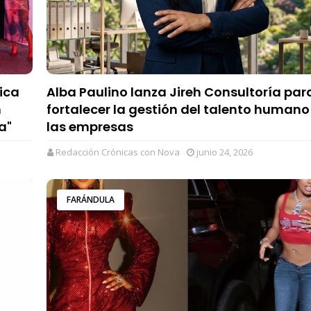
ica
Alba Paulino lanza Jireh Consultoría par
n
fortalecer la gestión del talento humano
a"
las empresas
Redacción Crónicas con Nova
junio 24, 2026
FARÁNDULA