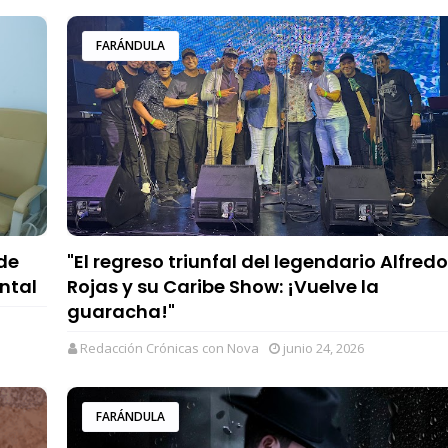
FARÁNDULA
de
"El regreso triunfal del legendario Alfredo
ntal
Rojas y su Caribe Show: ¡Vuelve la
guaracha!"
Redacción Crónicas con Nova
junio 24, 2026
FARÁNDULA