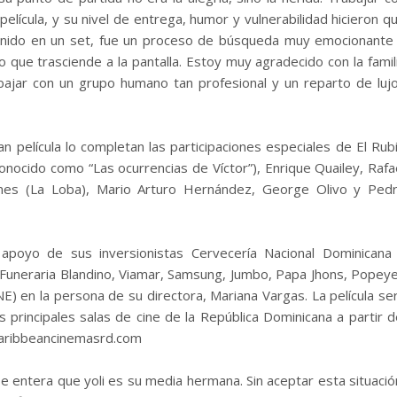
 película, y su nivel de entrega, humor y vulnerabilidad hicieron q
tenido en un set, fue un proceso de búsqueda muy emocionante
o que trasciende a la pantalla. Estoy muy agradecido con la famil
ajar con un grupo humano tan profesional y un reparto de lujo
 película lo completan las participaciones especiales de El Rub
onocido como “Las ocurrencias de Víctor”), Enrique Quailey, Rafa
Adames (La Loba), Mario Arturo Hernández, George Olivo y Ped
apoyo de sus inversionistas Cervecería Nacional Dominicana
Funeraria Blandino, Viamar, Samsung, Jumbo, Papa Jhons, Popey
E) en la persona de su directora, Mariana Vargas. La película se
as principales salas de cine de la República Dominicana a partir d
 caribbeancinemasrd.com
 se entera que yoli es su media hermana. Sin aceptar esta situació