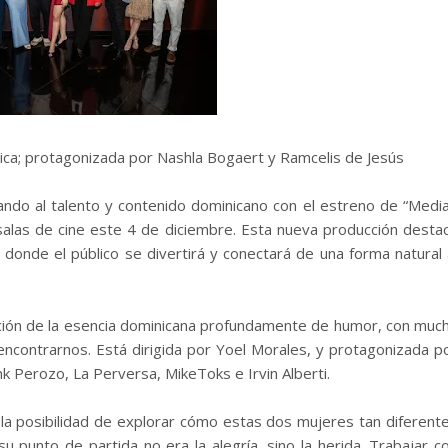
tica; protagonizada por Nashla Bogaert y Ramcelis de Jesús
do al talento y contenido dominicano con el estreno de “Medi
salas de cine este 4 de diciembre. Esta nueva producción desta
 donde el público se divertirá y conectará de una forma natural 
ación de la esencia dominicana profundamente de humor, con muc
eencontrarnos. Está dirigida por Yoel Morales, y protagonizada p
k Perozo, La Perversa, MikeToks e Irvin Alberti.
a posibilidad de explorar cómo estas dos mujeres tan diferent
su punto de partida no era la alegría, sino la herida. Trabajar c