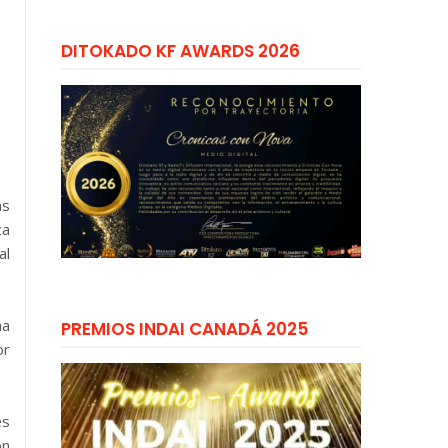
DITOKADO KF AWARDS 2026
as
ca
al
ha
PREMIOS INDAI CANADÁ 2025
or
es
on