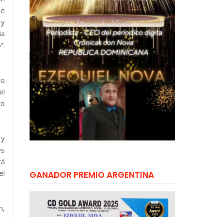
ue
 y
ia
”.
io
el
ro
 y
es
rá
el
GANADOR PREMIO ARGENTINA
n,