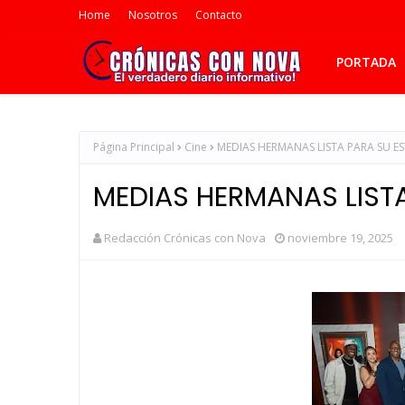
Home
Nosotros
Contacto
PORTADA
Página Principal
Cine
MEDIAS HERMANAS LISTA PARA SU E
MEDIAS HERMANAS LIST
Redacción Crónicas con Nova
noviembre 19, 2025